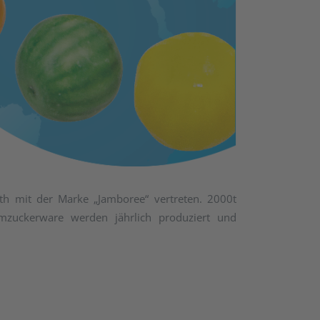
h mit der Marke „Jamboree“ vertreten. 2000t
uckerware werden jährlich produziert und