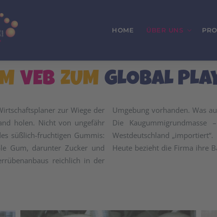
HOME
ÜBER UNS
PRO
OM
VEB
ZUM
GLOBAL PLA
rtschaftsplaner zur Wiege der
Umgebung vorhanden. Was auch
Land holen. Nicht von ungefähr
Die Kaugummigrundmasse –
 des süßlich-fruchtigen Gummis:
Westdeutschland „importiert“.
ble Gum, darunter Zucker und
Heute bezieht die Firma ihre 
rrübenanbaus reichlich in der